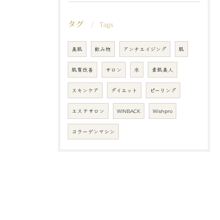
タグ
Tags
美肌
飲み物
アンチエイジング
肌
肌質改善
サロン
水
素肌美人
スキンケア
ダイエット
ピーリング
エステサロン
WINBACK
Wishpro
コラーゲンマシン