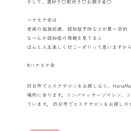
そして、酒好き♡歌好き♡お調子者♡
ハナモナ会は
老後の孤独回避、認知症予防などが第一目的
な〜んか認知症の両親を見てると
ほんと人生楽しく行こーぜ‼️って思いますから
#ハナモナ会
四日市でエステサロンをお探しなら、Hana
場所にあります。リンパマッサージマシン、
ています。 四日市でエステサロンをお探しの