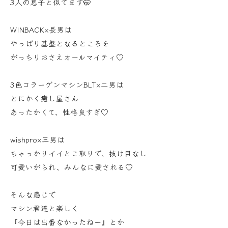
3人の息子と似てます🤭
WINBACK×長男は
やっぱり基盤となるところを
がっちりおさえオールマイティ♡
3色コラーゲンマシンBLT×二男は
とにかく癒し屋さん
あったかくて、性格良すぎ♡
wishpro×三男は
ちゃっかりイイとこ取りで、抜け目なし
可愛いがられ、みんなに愛される♡
そんな感じで
マシン君達と楽しく
『今日は出番なかったねー』とか