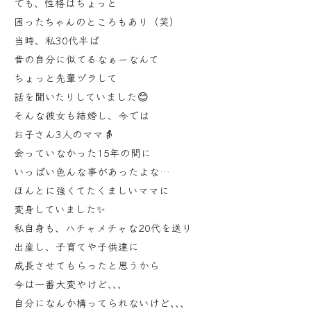
でも、性格はちょっと
困ったちゃんのところもあり（笑）
当時、私30代半ば
昔の自分に似てるなぁーなんて
ちょっと先輩ヅラして
話を聞いたりしていました😊
そんな彼女も結婚し、今では
お子さん3人のママ👵
会っていなかった15年の間に
いっぱい色んな事があったよな…
ほんとに強くてたくましいママに
変身していました✨
私自身も、ハチャメチャな20代を送り
出産し、子育てや子供達に
成長させてもらったと思うから
今は一番大変やけど､､､
自分になんか構ってられないけど､､､