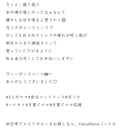
きっと、振り返り
あの頃が楽しかったなぁなんて
懐かしむ日が来ると思うから😌
月イチのメンテナンスで
少しでも日々のストレスや疲れが吹っ飛び
明日からまた頑張ろうって
思っていただけるように
私も全力尽くしてお手伝いします✨
ヴィーガンスイーツ🍰✨
ありがとうございました♡
#3人のママ#自分メンテナンス#月イチ
#ハナモナ#子育てママ#子育てママ応援
四日市でエステサロンをお探しなら、HanaMona（ハナモ