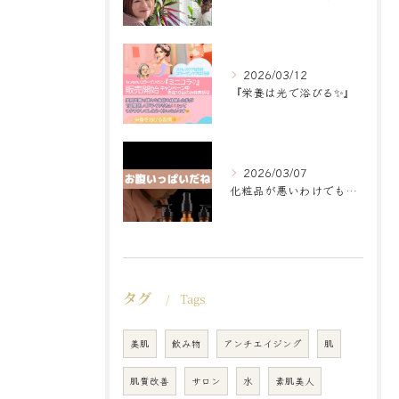
2026/03/12
『栄養は光で浴びる✨』
2026/03/07
化粧品が悪いわけでもなく
タグ
Tags
美肌
飲み物
アンチエイジング
肌
肌質改善
サロン
水
素肌美人