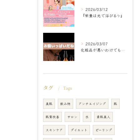
2026/03/12
『栄養は光で浴びる✨』
2026/03/07
化粧品が悪いわけでもなく
タグ
Tags
美肌
飲み物
アンチエイジング
肌
肌質改善
サロン
水
素肌美人
スキンケア
ダイエット
ピーリング