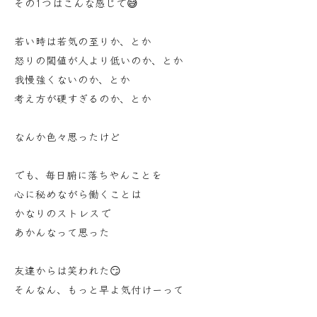
その1つはこんな感じで😅
若い時は若気の至りか、とか
怒りの閾値が人より低いのか、とか
我慢強くないのか、とか
考え方が硬すぎるのか、とか
なんか色々思ったけど
でも、毎日腑に落ちやんことを
心に秘めながら働くことは
かなりのストレスで
あかんなって思った
友達からは笑われた😏
そんなん、もっと早よ気付けーって