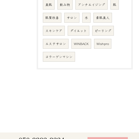
美肌
飲み物
アンチエイジング
肌
肌質改善
サロン
水
素肌美人
スキンケア
ダイエット
ピーリング
エステサロン
WINBACK
Wishpro
コラーゲンマシン