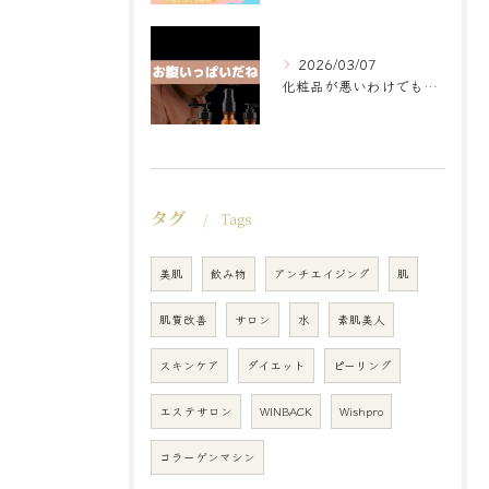
2026/03/07
化粧品が悪いわけでもなく
タグ
Tags
美肌
飲み物
アンチエイジング
肌
肌質改善
サロン
水
素肌美人
スキンケア
ダイエット
ピーリング
エステサロン
WINBACK
Wishpro
コラーゲンマシン