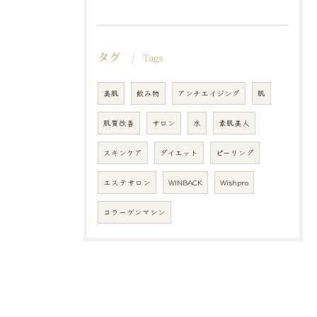
タグ
Tags
美肌
飲み物
アンチエイジング
肌
肌質改善
サロン
水
素肌美人
スキンケア
ダイエット
ピーリング
エステサロン
WINBACK
Wishpro
コラーゲンマシン