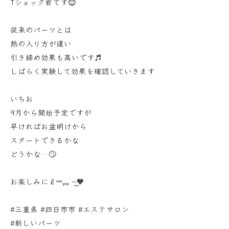
Tショック君です😊
従来のパーツとは
熱の入り方が違い
引き締め効果も高いです♬
しばらく実験して効果を確認していきます
いちお
9月から開始予定ですが
早ければお盆明けから
スタートできるかな
どうかな…🙄
お楽しみにℓᵒᵛᵉᵧₒᵤ ·͜·🧡
#三重県 #四日市市 #エステサロン
#新しいパーツ