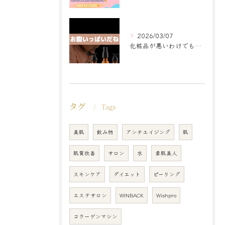
2026/03/07
化粧品が悪いわけでもなく
タグ
Tags
美肌
飲み物
アンチエイジング
肌
肌質改善
サロン
水
素肌美人
スキンケア
ダイエット
ピーリング
エステサロン
WINBACK
Wishpro
コラーゲンマシン