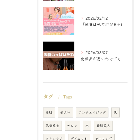
2026/03/12
『栄養は光で浴びる✨』
2026/03/07
化粧品が悪いわけでもなく
タグ
Tags
美肌
飲み物
アンチエイジング
肌
肌質改善
サロン
水
素肌美人
スキンケア
ダイエット
ピーリング