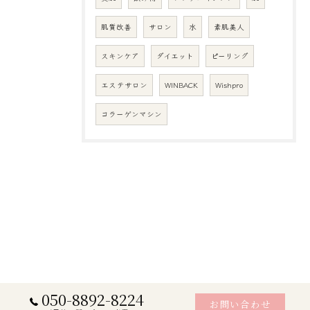
肌質改善
サロン
水
素肌美人
スキンケア
ダイエット
ピーリング
エステサロン
WINBACK
Wishpro
コラーゲンマシン
050-8892-8224
お問い合わせ