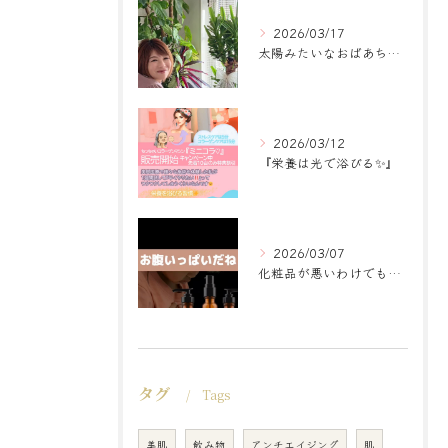
2026/03/17
太陽みたいなおばあちゃんに
2026/03/12
『栄養は光で浴びる✨』
2026/03/07
化粧品が悪いわけでもなく
タグ
Tags
美肌
飲み物
アンチエイジング
肌