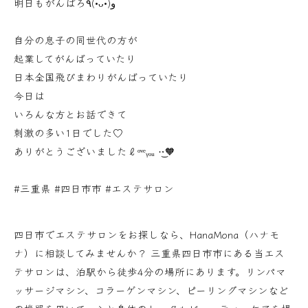
明日もがんばろ٩(•ᴗ•)و
自分の息子の同世代の方が
起業してがんばっていたり
日本全国飛びまわりがんばっていたり
今日は
いろんな方とお話できて
刺激の多い1日でした♡
ありがとうございましたℓᵒᵛᵉᵧₒᵤ ·͜·🧡
#三重県 #四日市市 #エステサロン
四日市でエステサロンをお探しなら、HanaMona（ハナモ
ナ）に相談してみませんか？ 三重県四日市市にある当エス
テサロンは、泊駅から徒歩4分の場所にあります。リンパマ
ッサージマシン、コラーゲンマシン、ピーリングマシンなど