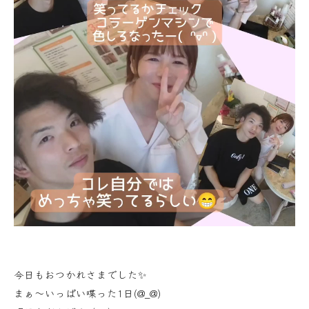
今日もおつかれさまでした✨
まぁ〜いっぱい喋った1日(@_@)