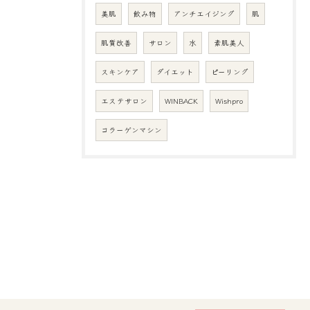
美肌
飲み物
アンチエイジング
肌
肌質改善
サロン
水
素肌美人
スキンケア
ダイエット
ピーリング
エステサロン
WINBACK
Wishpro
コラーゲンマシン