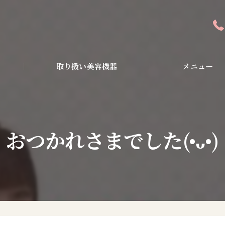
取り扱い美容機器
メニュー
全身アンチエイジン
ピーリング・美容液
おつかれさまでした(•ᴗ•)
ダイエット・小顔・