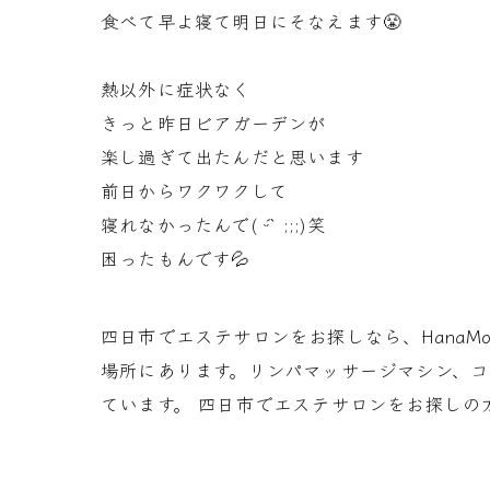
食べて早よ寝て明日にそなえます😤
熱以外に症状なく
きっと昨日ビアガーデンが
楽し過ぎて出たんだと思います
前日からワクワクして
寝れなかったんで( ˊᵕˋ ;;;)笑
困ったもんです💦
四日市でエステサロンをお探しなら、Hana
場所にあります。リンパマッサージマシン、
ています。 四日市でエステサロンをお探しの