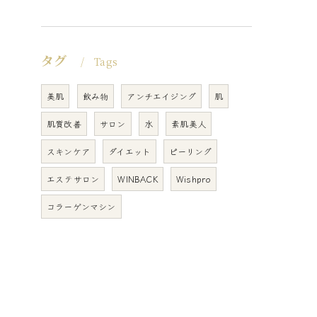
タグ
Tags
美肌
飲み物
アンチエイジング
肌
肌質改善
サロン
水
素肌美人
スキンケア
ダイエット
ピーリング
エステサロン
WINBACK
Wishpro
コラーゲンマシン