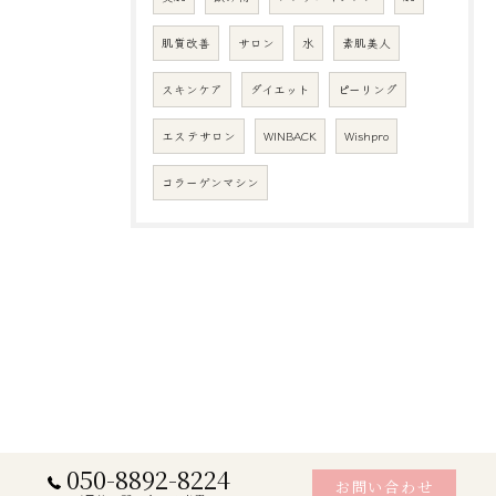
肌質改善
サロン
水
素肌美人
スキンケア
ダイエット
ピーリング
エステサロン
WINBACK
Wishpro
コラーゲンマシン
050-8892-8224
お問い合わせ