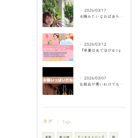
2026/03/17
太陽みたいなおばあちゃんに
2026/03/12
『栄養は光で浴びる✨』
2026/03/07
化粧品が悪いわけでもなく
タグ
Tags
美肌
飲み物
アンチエイジング
肌