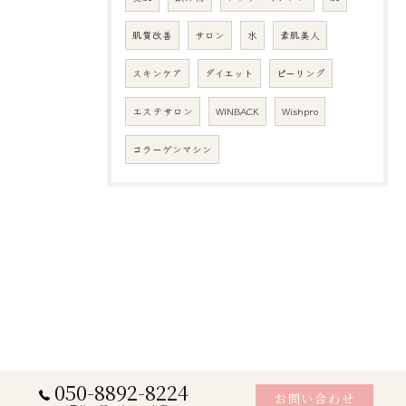
肌質改善
サロン
水
素肌美人
スキンケア
ダイエット
ピーリング
エステサロン
WINBACK
Wishpro
コラーゲンマシン
050-8892-8224
お問い合わせ