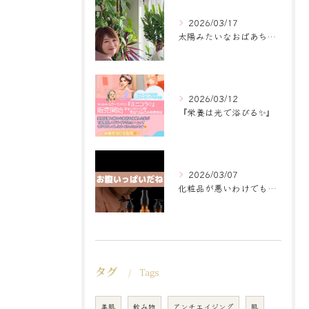
2026/03/17
太陽みたいなおばあちゃんに
2026/03/12
『栄養は光で浴びる✨』
2026/03/07
化粧品が悪いわけでもなく
タグ
Tags
美肌
飲み物
アンチエイジング
肌