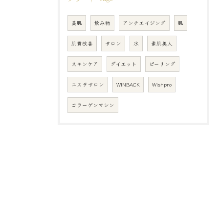
美肌
飲み物
アンチエイジング
肌
肌質改善
サロン
水
素肌美人
スキンケア
ダイエット
ピーリング
エステサロン
WINBACK
Wishpro
コラーゲンマシン