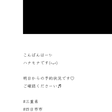
こんばんはー✨
ハナモナです(•ᴗ•)
明日からの予約状況です♡
ご確認くださーい♬
#三重県
#四日市市