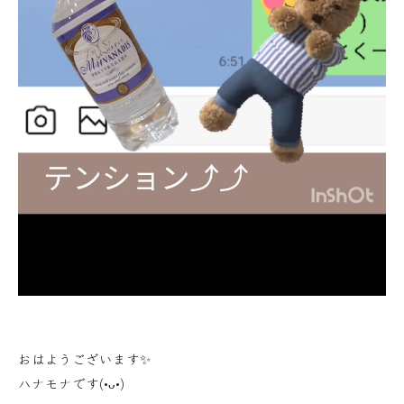
おはようございます✨
ハナモナです(•ᴗ•)