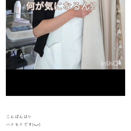
こんばんは✨
ハナモナです(•ᴗ•)