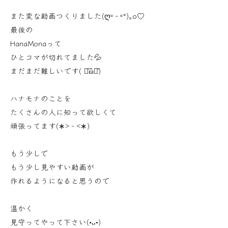
また変な動画つくりました(ღᵘ ᵕ ᵘ*)｡o♡
最後の
HanaMonaって
ひとコマが切れてました💦
まだまだ難しいです( ･᷄ὢ･᷅)
ハナモナのことを
たくさんの人に知って欲しくて
頑張ってます(∗˃ ᵕ ˂∗)
もう少しで
もう少し見やすい動画が
作れるようになると思うので
温かく
見守ってやって下さい(•ᴗ•)