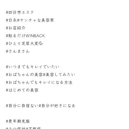
#四日市エステ
#日永#ヤンチャな美容家
#お店紹介
#貼るだけWINBACK
#ひとり芝居大変💦
#さんまさん
#いつまでもキレイでいたい
#おばちゃんの美容#美容してみたい
#おばちゃんでもキレイになる方法
#はじめての美容
#自分に自信ない#自分が好きになる
#更年期克服
#うつ症状#不眠症